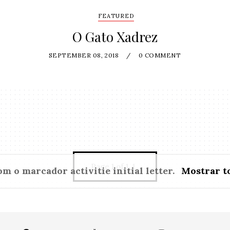
FEATURED
O Gato Xadrez
SEPTEMBER 08, 2018
/
0 COMMENT
Page 1 of 1
1
om o marcador
activitie initial letter
.
Mostrar t