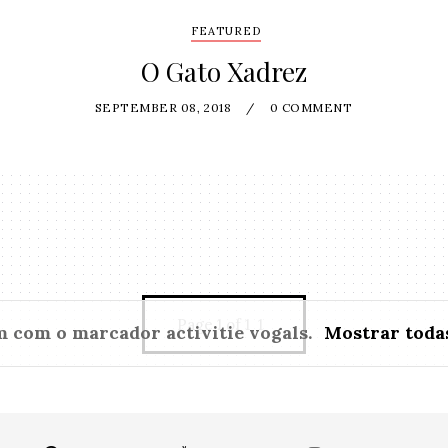
FEATURED
O Gato Xadrez
SEPTEMBER 08, 2018
/
0 COMMENT
Page 1 of 1
1
m com o marcador
activitie vogals
.
Mostrar toda