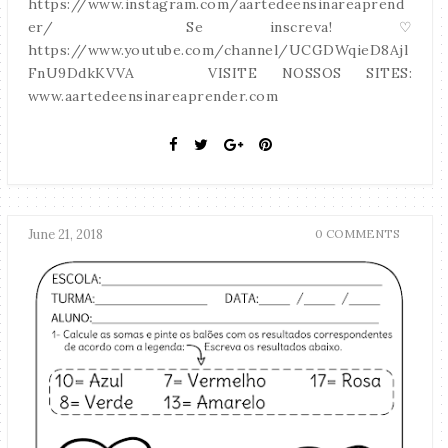
https://www.instagram.com/aartedeensinareaprend
er/ Se inscreva! ♡
https://www.youtube.com/channel/UCGDWqieD8Ajl
FnU9DdkKVVA VISITE NOSSOS SITES:
www.aartedeensinareaprender.com
June 21, 2018
0 COMMENTS