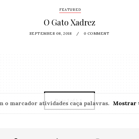
FEATURED
O Gato Xadrez
SEPTEMBER 08, 2018
/
0 COMMENT
Page 1 of 1
1
m o marcador
atividades caça palavras
.
Mostrar 