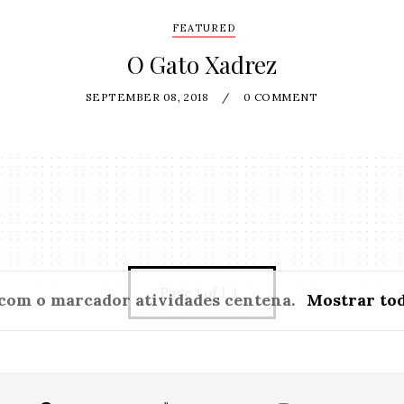
FEATURED
O Gato Xadrez
SEPTEMBER 08, 2018
/
0 COMMENT
Page 1 of 1
1
com o marcador
atividades centena
.
Mostrar tod