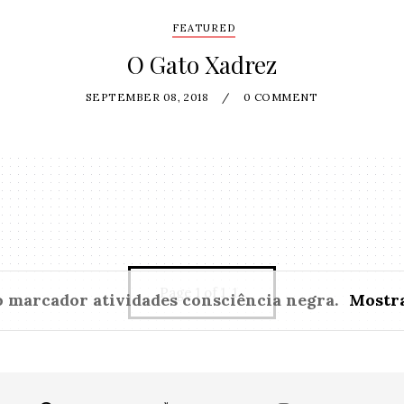
FEATURED
O Gato Xadrez
SEPTEMBER 08, 2018
/
0 COMMENT
Page 1 of 1
1
o marcador
atividades consciência negra
.
Mostra