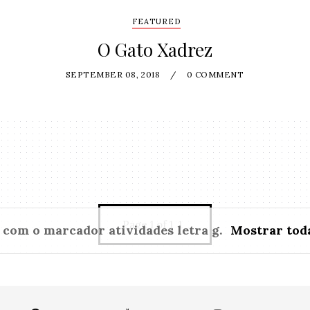
FEATURED
O Gato Xadrez
SEPTEMBER 08, 2018
/
0 COMMENT
Page 1 of 1
1
 com o marcador
atividades letra g
.
Mostrar tod