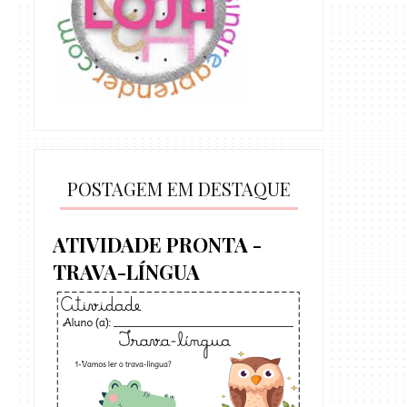
POSTAGEM EM DESTAQUE
ATIVIDADE PRONTA -
TRAVA-LÍNGUA
Atividade Pron
Atividade Pronta - Subtração
Valor de