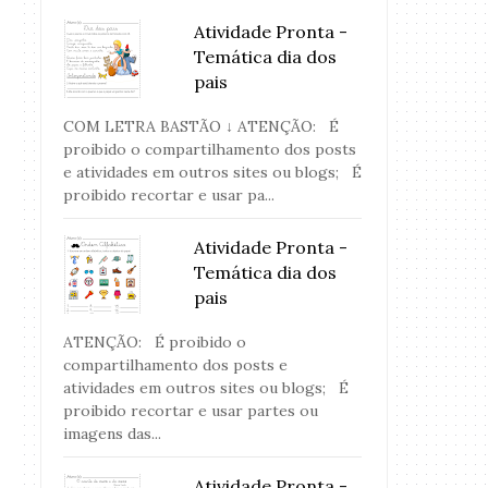
Atividade Pronta -
Temática dia dos
pais
COM LETRA BASTÃO ↓ ATENÇÃO: É
proibido o compartilhamento dos posts
e atividades em outros sites ou blogs; É
proibido recortar e usar pa...
Atividade Pronta -
Temática dia dos
pais
ATENÇÃO: É proibido o
compartilhamento dos posts e
atividades em outros sites ou blogs; É
proibido recortar e usar partes ou
Atividades Pront
Atividade Pronta - Trava-língua
imagens das...
Copa .
Atividade Pronta -