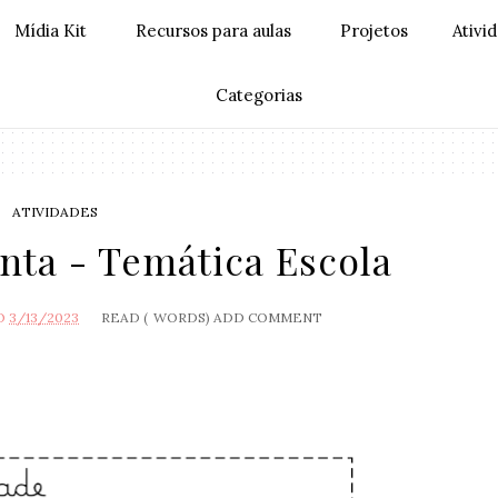
Mídia Kit
Recursos para aulas
Projetos
Ativi
Categorias
ATIVIDADES
nta - Temática Escola
O
3/13/2023
READ (
WORDS)
ADD COMMENT