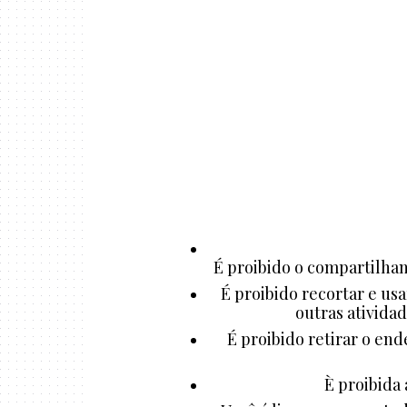
É proibido o compartilham
É proibido recortar e us
outras atividad
É proibido retirar o end
È proibida 