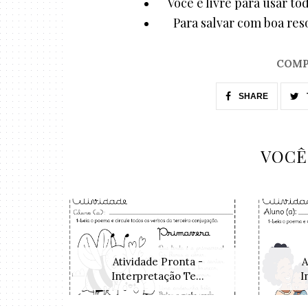
Você é livre para usar to
Para salvar com boa reso
COMP
SHARE
VOCÊ
Atividade Pronta -
A
Interpretação Te...
I