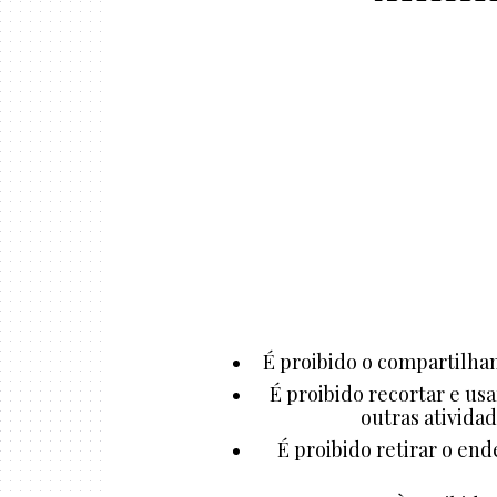
É proibido o compartilham
É proibido recortar e us
outras atividad
É proibido retirar o end