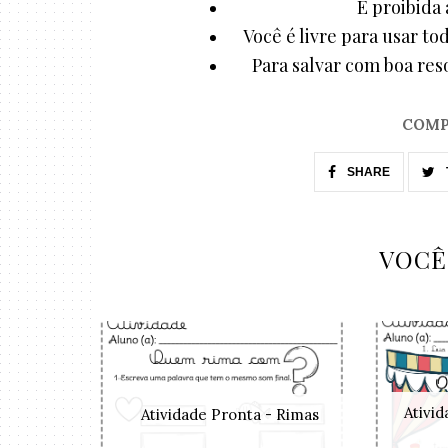
È proibida 
Você é livre para usar to
Para salvar com boa reso
COMP
SHARE
VOCÊ
Ativi
Atividade Pronta - Rimas