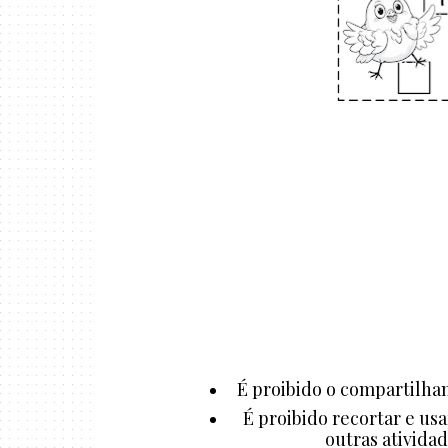
É proibido o compartilham
É proibido recortar e us
outras atividad