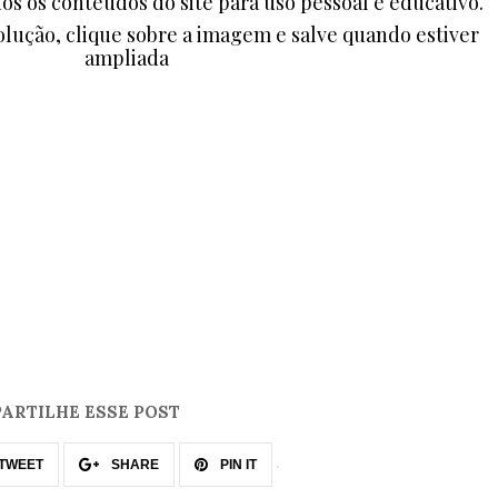
dos os conteúdos do site para uso pessoal e educativo.
lução, clique sobre a imagem e salve quando estiver
ampliada
ARTILHE ESSE POST
TWEET
SHARE
PIN IT