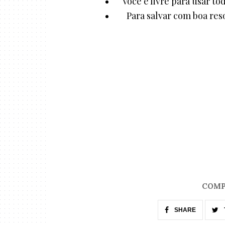
Você é livre para usar to
Para salvar com boa reso
COMP
SHARE