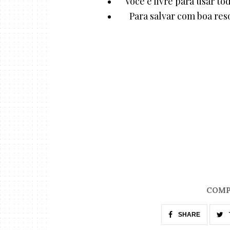
Você é livre para usar to
Para salvar com boa reso
COMP
SHARE