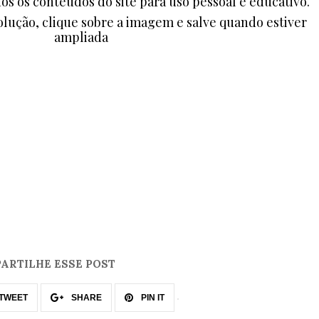
dos os conteúdos do site para uso pessoal e educativo.
lução, clique sobre a imagem e salve quando estiver
ampliada
ARTILHE ESSE POST
TWEET
SHARE
PIN IT