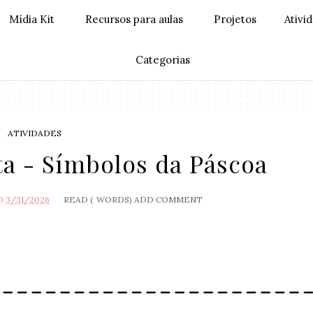
Mídia Kit
Recursos para aulas
Projetos
Ativi
Categorias
ATIVIDADES
ta - Símbolos da Páscoa
O
3/31/2026
READ (
WORDS)
ADD COMMENT