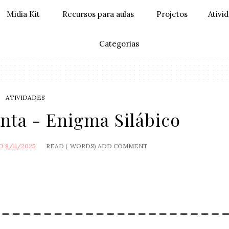
Mídia Kit
Recursos para aulas
Projetos
Ativi
Categorias
ATIVIDADES
nta - Enigma Silábico
O
8/11/2025
READ (
WORDS)
ADD COMMENT