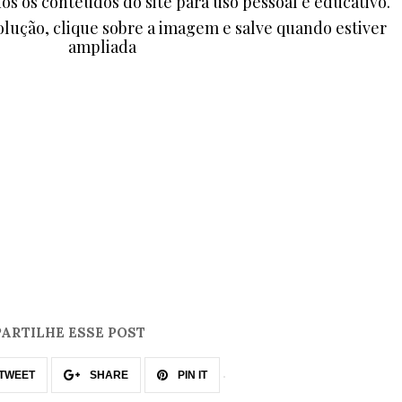
dos os conteúdos do site para uso pessoal e educativo.
lução, clique sobre a imagem e salve quando estiver
ampliada
ARTILHE ESSE POST
TWEET
SHARE
PIN IT