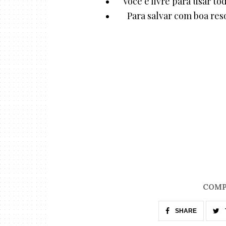
Você é livre para usar to
Para salvar com boa reso
COMP
SHARE